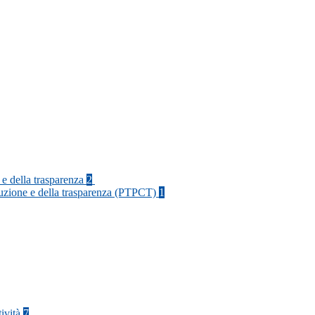
 e della trasparenza
2
rruzione e della trasparenza (PTPCT)
1
tività
7