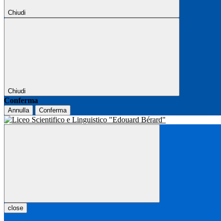
Chiudi
Chiudi
Conferma
Annulla
Conferma
close