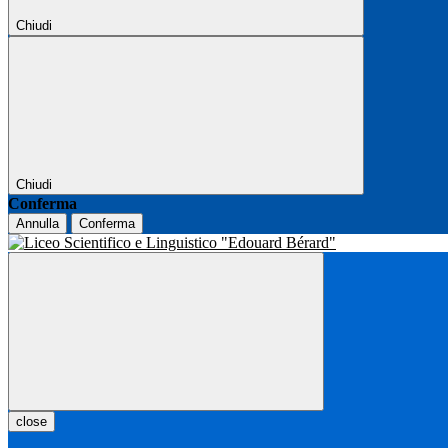
Chiudi
Chiudi
Conferma
Annulla
Conferma
close