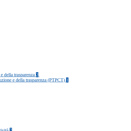
 e della trasparenza
2
rruzione e della trasparenza (PTPCT)
1
tività
7