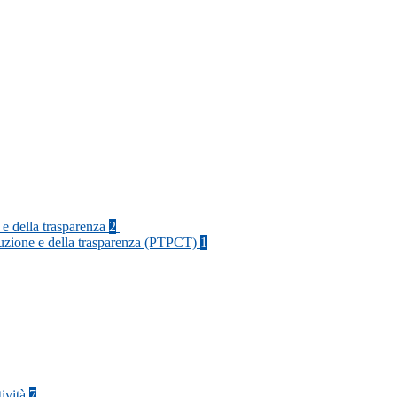
 e della trasparenza
2
rruzione e della trasparenza (PTPCT)
1
tività
7