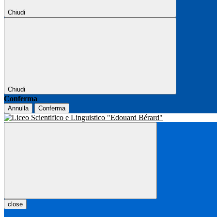
Chiudi
Chiudi
Conferma
Annulla
Conferma
close